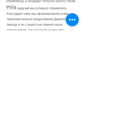
управленца, а кандидат получил работу своей
мечты
С этой задачей мы успешно справились,
благодаря чему мы сформировали очень
привлекательное предложение Директору
завода и он с радостью принял наше
предложение, так как были учтены его
истинные интересы и потребности, как
профессиональные, так и материальные.
С нами понятно, прозрачно и
качественно, клиент уверен в
нашем результате.